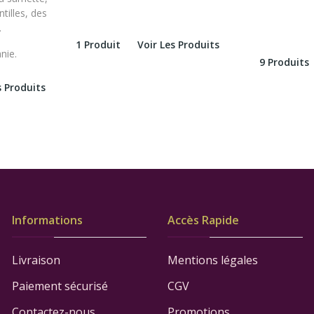
ntilles, des
.
1 Produit
Voir Les Produits
nie.
9 Produits
s Produits
Informations
Accès Rapide
Livraison
Mentions légales
Paiement sécurisé
CGV
Contactez-nous
Promotions