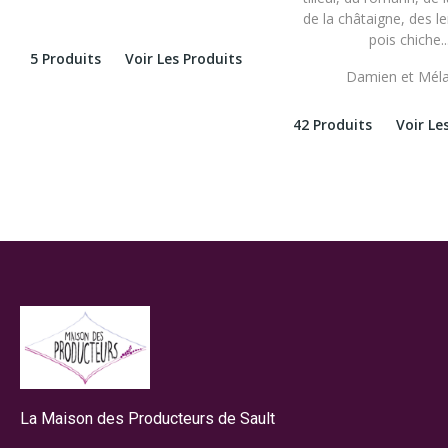
de la châtaigne, des le
pois chiche..
5 Produits
Voir Les Produits
Damien et Méla
42 Produits
Voir Le
La Maison des Producteurs de Sault