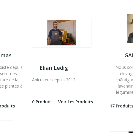
umas
GA
Elian Ledig
existe depuis
Nous som
s sommes
élevag
lture de la
Apiculteur depuis 2012
châtaigne
es plantes à
lavandi
légumine
0 Produit
Voir Les Produits
Produits
17 Produit