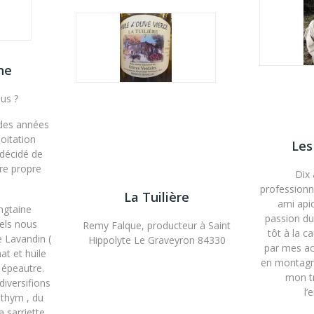
ne
us ?
 des années
loitation
Les
 décidé de
re propre
Dix 
professionn
La Tuilière
ami api
ngtaine
passion du 
uels nous
Remy Falque, producteur à Saint
tôt à la 
e Lavandin (
Hippolyte Le Graveyron 84330
par mes act
at et huile
en montagne
t épeautre.
mon tr
 diversifions
l’
 thym , du
a sarriette,