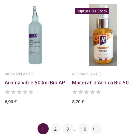
Rupture De Stock
ARÔMA'PLANTES
ARÔMA'PLANTES
Aroma'vitre 500ml Bio AP
Macérat d'Arnica Bio 50ml AP
6,90 €
8,70 €
1
2
3
…
10
