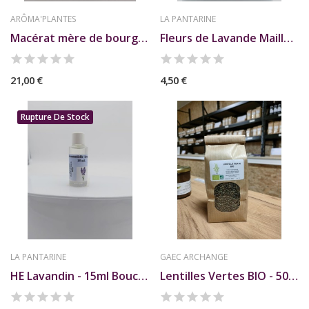
ARÔMA'PLANTES
LA PANTARINE
Macérat mère de bourgeons d'Amandier
Fleurs de Lavande Maillette - 200g - La Pantarine
21,00 €
4,50 €
Rupture De Stock
LA PANTARINE
GAEC ARCHANGE
HE Lavandin - 15ml Bouch. - La Pantarine
Lentilles Vertes BIO - 500g - GAEC Archange