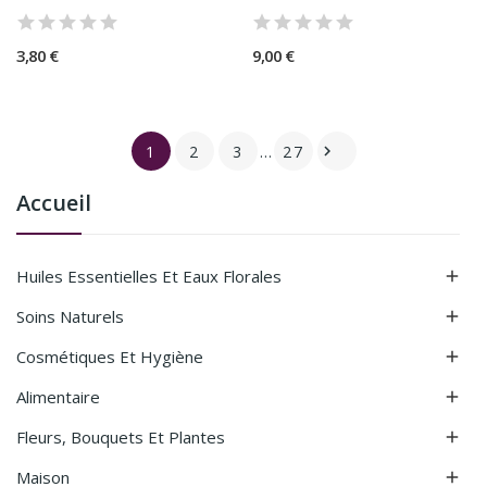
3,80 €
9,00 €
1
2
3
…
27

Accueil
Huiles Essentielles Et Eaux Florales

Soins Naturels

Cosmétiques Et Hygiène

Alimentaire

Fleurs, Bouquets Et Plantes

Maison
