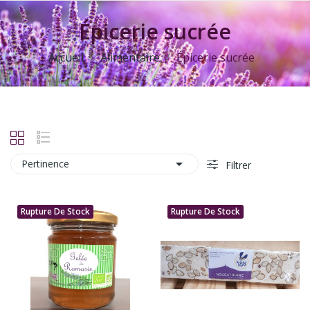
Épicerie sucrée
Accueil
Alimentaire
Épicerie sucrée

Pertinence
Filtrer
Rupture De Stock
Rupture De Stock