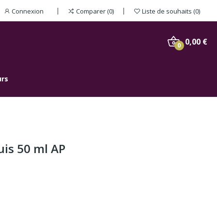
Connexion
Comparer
0
Liste de souhaits
0
0,00 €
0
urs
uis 50 ml AP